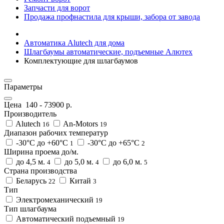
Запчасти для ворот
Продажа профнастила для крыши, забора от завода
Автоматика Alutech для дома
Шлагбаумы автоматические, подъемные Алютех
Комплектующие для шлагбаумов
Параметры
Цена
140
-
73900
р.
Производитель
Alutech
An-Motors
16
19
Диапазон рабочих температур
-30°C до +60°C
-30°C до +65°C
1
2
Ширина проема до/м.
до 4,5 м.
до 5,0 м.
до 6,0 м.
4
4
5
Страна производства
Беларусь
Китай
22
3
Тип
Электромеханический
19
Тип шлагбаума
Автоматический подъемный
19