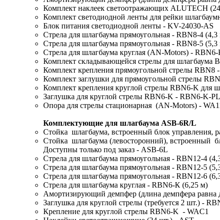
Комплект наклеек светоотражающих ALUTECH (24 
Комплект светодиодной ленты для рейки шлагбаумн
Блок питания светодиодной ленты - KV-24030-AS
Стрела для шлагбаума прямоугольная - RBN8-4 (4,3 
Стрела для шлагбаума прямоугольная - RBN8-5 (5,3 
Стрела для шлагбаума круглая (AN-Motors) - RBN6-K
Комплект складывающейся стрелы для шлагбаума B
Комплект крепления прямоугольной стрелы RBN8 
Комплект заглушки для прямоугольной стрелы RB
Комплект крепления круглой стрелы RBN6-K для ш
Заглушка для круглой стрелы RBN6-K - RBN6-K-PL (
Опора для стрелы стационарная (AN-Motors) - WA
Комплектующие для шлагбаума ASB-6R/L
Стойка шлагбаума, встроенный блок управления, р
Стойка шлагбаума (левосторонний), встроенный бл
Доступны только под заказ - ASB-6L
Стрела для шлагбаума прямоугольная - RBN12-4 (4,3
Стрела для шлагбаума прямоугольная - RBN12-5 (5,3
Стрела для шлагбаума прямоугольная - RBN12-6 (6,3
Стрела для шлагбаума круглая - RBN6-К (6,25 м)
Амортизирующий демпфер (длина демпфера равна д
Заглушка для круглой стрелы (требуется 2 шт.) - R
Крепление для круглой стрелы RBN6-K - WAC1