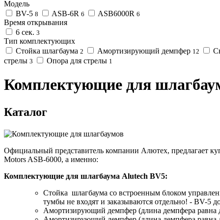
Модель
BV-5
ASB-6R
ASB6000R
8
6
6
Время открывания
6 сек.
3
Тип комплектующих
Стойка шлагбаума
Амортизирующий демпфер
С
2
12
стрелы
Опора для стрелы
3
1
Комплектующие для шлагбау
Каталог
Официальный представитель компании Алютех, предлагает куп
Motors ASB-6000, а именно:
Комплектующие для шлагбаума Alutech BV5:
Стойка шлагбаума со встроенным блоком управлени
тумбы не входят и заказываются отдельно! - BV-5 до
Амортизирующий демпфер (длина демпфера равна 
Амортизирующий демпфер (длина демпфера равна д