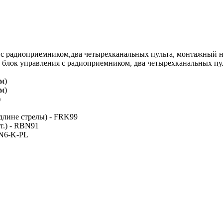
 с радиоприемником,два четырехканальных пульта, монтажный 
блок управления с радиоприемником, два четырехканальных пуль
м)
м)
)
лине стрелы) - FRK99
т.) - RBN91
BN6-K-PL