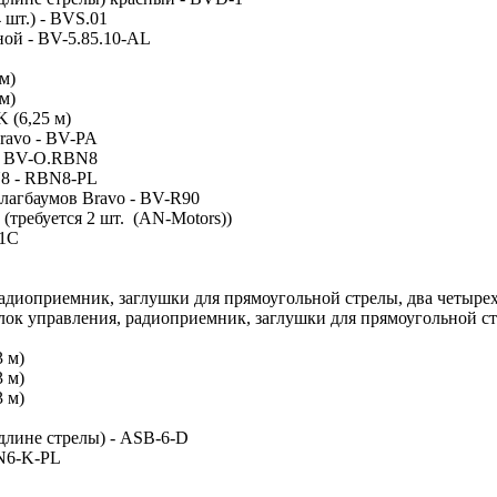
шт.) - BVS.01
ой - BV-5.85.10-AL
м)
м)
 (6,25 м)
ravo - BV-PA
- BV-O.RBN8
N8 - RBN8-PL
лагбаумов Bravo - BV-R90
требуется 2 шт. (AN-Motors))
11C
адиоприемник, заглушки для прямоугольной стрелы, два четыре
ок управления, радиоприемник, заглушки для прямоугольной ст
 м)
 м)
 м)
лине стрелы) - ASB-6-D
BN6-K-PL