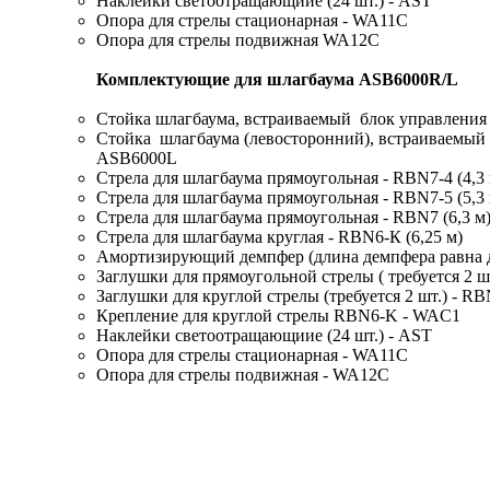
Наклейки светоотращающиие (24 шт.) - AST
Опора для стрелы стационарная - WA11C
Опора для стрелы подвижная WA12C
Комплектующие для шлагбаума ASB6000R/L
Стойка шлагбаума, встраиваемый блок управления
Стойка шлагбаума (левосторонний), встраиваемый 
ASB6000L
Стрела для шлагбаума прямоугольная - RBN7-4 (4,3 
Стрела для шлагбаума прямоугольная - RBN7-5 (5,3 
Стрела для шлагбаума прямоугольная - RBN7 (6,3 м
Стрела для шлагбаума круглая - RBN6-К (6,25 м)
Амортизирующий демпфер (длина демпфера равна д
Заглушки для прямоугольной стрелы ( требуется 2 ш
Заглушки для круглой стрелы (требуется 2 шт.) - R
Крепление для круглой стрелы RBN6-K - WAC1
Наклейки светоотращающиие (24 шт.) - AST
Опора для стрелы стационарная - WA11C
Опора для стрелы подвижная - WA12C