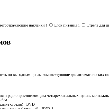
ветоотражающие наклейки
Блок питания
Стрела для 
3
1
мов
ить по выгодным ценам комплектующие для автоматических под
я и радиоприемником, два четырехканальных пульта, монтажный
 6 м.
длине стрелы) - BVD
лине стрелы) красный - BVD-1