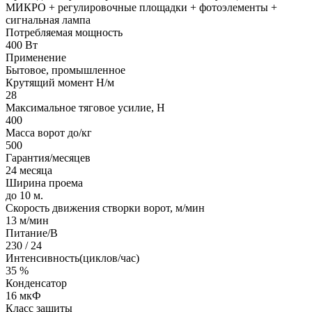
МИКРО + регулировочные площадки + фотоэлементы +
сигнальная лампа
Потребляемая мощность
400 Вт
Применение
Бытовое, промышленное
Крутящий момент Н/м
28
Максимальное тяговое усилие, Н
400
Масса ворот до/кг
500
Гарантия/месяцев
24 месяца
Ширина проема
до 10 м.
Скорость движения створки ворот, м/мин
13 м/мин
Питание/В
230 / 24
Интенсивность(циклов/час)
35 %
Конденсатор
16 мкФ
Класс защиты