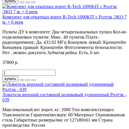
купить
Комплект для откатных ворот R-Tech 1000KIT c Ролтэк ЭКО 7
м. + 6 реек
Пульты ДУ в комплекте:
Два четырехканальных пульта
Кол-во
подключаемых пультов:
Макс. 40 пультов
Плата-
радиоприемник:
Да, 433.92 МГц
Концевик левый:
Кронштейн
Концевик правый:
Кронштейн
Фотоэлементы безопасности:
Нет , можно докупить
Зубчатая рейка:
Есть, 6 шт.
37800 р.
купить
Ловитель верхний составной роликовый удлиненный Ролтэк -
039
Максимальный вес ворот, кг:
2000
Тип комплектующих:
Улавливатели
Гарантия/месяцев:
60
Материал:
Оцинкованная
сталь
Габаритные размеры/мм:
от 127х80х61 мм
Страна
производства:
Россия