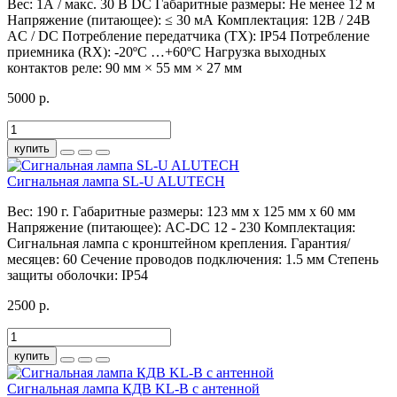
Вес:
1А / макс. 30 В DC
Габаритные размеры:
Не менее 12 м
Напряжение (питающее):
≤ 30 мА
Комплектация:
12В / 24В
AC / DC
Потребление передатчика (TX):
IP54
Потребление
приемника (RX):
-20ºС …+60ºС
Нагрузка выходных
контактов реле:
90 мм × 55 мм × 27 мм
5000 р.
купить
Сигнальная лампа SL-U ALUTECH
Вес:
190 г.
Габаритные размеры:
123 мм x 125 мм x 60 мм
Напряжение (питающее):
AC-DC 12 - 230
Комплектация:
Сигнальная лампа с кронштейном крепления.
Гарантия/
месяцев:
60
Сечение проводов подключения:
1.5 мм
Степень
защиты оболочки:
IP54
2500 р.
купить
Сигнальная лампа КДВ KL-B с антенной