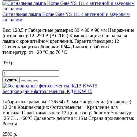
Сигнальная лампа Home Gate YS-111 с антенной и звуковым
сигналом
Вес:
128,5 г
Габаритные размеры:
80 × 80 × 90 мм
Напряжение
(питающее):
12–250 В (AC/DC)
Комплектация:
Сигнальная
лампа с кронштейном крепления.
Гарантия/месяцев:
12
Степень защиты оболочки:
IP44
Диапазон рабочих
температур:
от –20 °С до 70 °C
950 р.
купить
Беспроводные фотоэлементы, КДВ KW-15
Габаритные размеры:
136х54х32 мм
Напряжение (питающее):
12-24в
Комплектация:
Фотоэлементы + Крепление для
монтажа
Гарантия/месяцев:
12
Диапазон рабочих температур:
-25ºС …+60ºС
Дальность действия:
15 м
Страна производства:
Россия
2500 р.