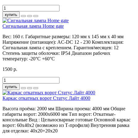
купить
Сигнальная лампа Home gate
Вес:
160 г.
Габаритные размеры:
120 мм x 145 мм x 40 мм
Напряжение (питающее):
AC-DC 12 - 230
Комплектация:
Сигнальная лампа с креплением.
Гарантия/месяцев:
12
Степень защиты оболочки:
IP54
Диапазон рабочих
температур:
-20°С +60°С
1500 р.
купить
Каркас откатных ворот Статус Лайт 4000
Высота проёма:
2000 мм
Ширина проема:
4000 мм
Общие
габариты ворот:
2000х6000 мм
Тип ворот:
Откатные-
консольные
Вид :
Цельносварные готовые
Основной каркас
ворот:
60х40х2 (возможно из Т-профиля)
Внутренняя рамка
для отделки:
40х20+20х20